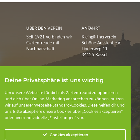
ÜBER DEN VEREIN
ANFAHRT
Seit 1921 verbinden wir
Kleingärtnerverein
Gartenfreude mit
Schöne Aussicht e.V.
Nachbarschaft
Linderweg 11
34125 Kassel
POSTANSCHRIFT
Deine Privatsphäre ist uns wichtig
KGV Schöne Aussicht
e.V.
Kleebergstraße 15
Um unsere Webseite für dich als Gartenfreund zu optimieren
34376 Immenhausen
und dich über Online-Marketing ansprechen zu können, nutzen
wir auf unserer Webseite Standard-Cookies. Diese helfen dir und
uns. Bitte akzeptiere unsere Cookies über „Cookies akzeptieren“
Telefon:
oder nimm individuelle „Einstellungen“ vor.
+4917659990214
E-Mail:
kontakt@kgv-
schoene-aussicht-
Cookies akzeptieren
kassel.de