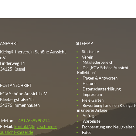
ANFAHRT
SITEMAP
Kleingärtnerverein Schöne Aussicht
Startseite
Verein
e.V.
Mitgliederbereich
Linderweg 11
Die „KGV Schöne Aussicht-
34125 Kassel
Kollektion“
Fragen & Antworten
Historie
POSTANSCHRIFT
Datenschutzerklärung
KGV Schöne Aussicht e.V.
Impressum
Kleebergstraße 15
Freie Gärten
34376 Immenhausen
Bewerbung für einen Kleingart
in unserer Anlage
Anfrage
Telefon:
+4917659990214
Warteliste
E-Mail:
kontakt@kgv-schoene-
Fachberatung und Neuigkeiten
aussicht-kassel.de
Fotos