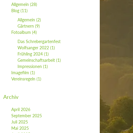
Allgemein
(28)
Blog
(11)
Allgemein
(2)
Gärtnern
(9)
Fotoalbum
(4)
Das Schrebergartenfest
Wolfsanger 2022
(1)
Frühling 2024
(1)
Gemeinschaftsarbeit
(1)
Impressionen
(1)
Imagefilm
(1)
Vereinsregeln
(1)
Archiv
April 2026
September 2025
Juli 2025
Mai 2025