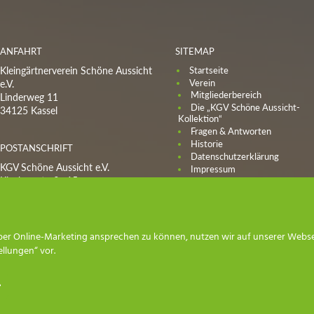
ANFAHRT
SITEMAP
Kleingärtnerverein Schöne Aussicht
Startseite
Verein
e.V.
Mitgliederbereich
Linderweg 11
Die „KGV Schöne Aussicht-
34125 Kassel
Kollektion“
Fragen & Antworten
Historie
POSTANSCHRIFT
Datenschutzerklärung
KGV Schöne Aussicht e.V.
Impressum
Kleebergstraße 15
Freie Gärten
34376 Immenhausen
Bewerbung für einen Kleingart
in unserer Anlage
Anfrage
Telefon:
+4917659990214
Warteliste
er Online-Marketing ansprechen zu können, nutzen wir auf unserer Webseite
E-Mail:
kontakt@kgv-schoene-
Fachberatung und Neuigkeiten
ellungen“ vor.
aussicht-kassel.de
Fotos
Kontakt