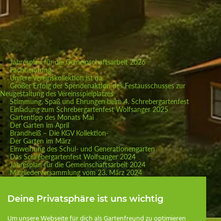
Jahresplan für die Gemeinschaftsarbeit 2026
Fachberatung
Unsere Vereinskollektion ist da
Großer Erfolg der Spendenaktion des Festausschusses zur
Neugestaltung des Vereinsspielplatzes
Stimmung, Spaß und Ehrungen beim 4. Schrebergartenfest
Einladung zum Schrebergartenfest Wolfsanger 2025
Gartentipp des Monats Mai
Der Garten im April
Brandheiß – Die KGV Kollektion-
Der Garten im März
Einweihung des Schul- und Generationengarten
Das Schrebergartenfest Wolfsanger 2024
Jahresplan für die Gemeinschaftsarbeit 2024
Mitgliederversammlung vom 23. März 2024
1. Termin für die Gemeinschaftsarbeit im Jahr 2024
Kleingärtnerische Nutzung
Das Keyhole-Beet
Deine Privatsphäre ist uns wichtig
Schulgarten
Gartentipp: Ein Sandarium für Wildbienen anlegen
Um unsere Webseite für dich als Gartenfreund zu optimieren
Das Einmaleins des Gärtnerns